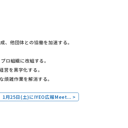
形成、他団体との協働を加速する。
るプロ組織に改組する。
経営を黒字化する。
な煩雑作業を解消する。
月25日(土)にIYEO広報Meet... >