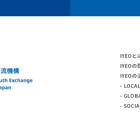
IYEOと
IYEOの
IYEOの
- LOCA
- GLOB
- SOCI