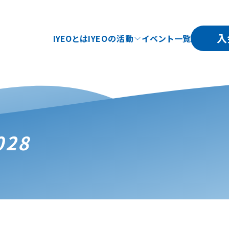
入
IYEOとは
IYEOの活動
イベント一覧
28