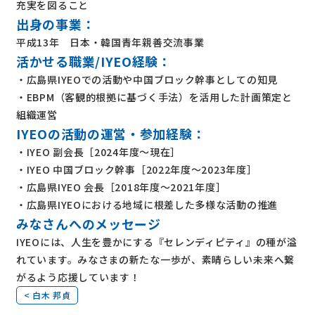
充実を図ること ​
出身の事業：
平成13年 日本・韓国青年親善交流事業
活かせる職業/IYEO経験：
・広島県IYEOでの活動や中国ブロック幹事としての知見
・EBPM（客観的根拠に基づく手法）を活用した計画策定と
組織運営
IYEOの活動の運営・参加経験：
・IYEO 副会長［2024年度〜現在］
・IYEO 中国ブロック幹事［2022年度〜2023年度］
・広島県IYEO 会長［2018年度〜2021年度］
・広島県IYEOにおける地域に根差した多様な活動の推進
みなさんへのメッセージ
IYEOには、人生を豊かにする『セレンディピティ』の種が溢
れています。みなさまの新たな一歩が、素晴らしい未来へ繋
がるよう応援しています！
< 白木 邦貞