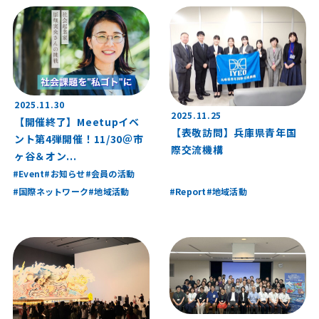
2025.11.30
2025.11.25
【開催終了】Meetupイベ
【表敬訪問】兵庫県青年国
ント第4弾開催！11/30＠市
際交流機構
ヶ谷＆オン...
Event
お知らせ
会員の活動
国際ネットワーク
地域活動
Report
地域活動