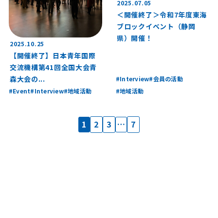
2025.07.05
＜開催終了＞令和7年度東海
ブロックイベント（静岡
県）開催！
2025.10.25
【開催終了】日本青年国際
交流機構第41回全国大会青
森大会の...
Interview
会員の活動
Event
Interview
地域活動
地域活動
投
1
2
3
…
7
稿
の
ペ
ー
ジ
送
り