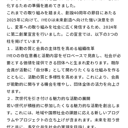
化するための準備を進めてきました。
これまでの取り組みを踏まえ、創設40周年の節目にあたる
2025年に向けて、IYEOは未来創造へ向けた強い決意を示
し、変革への取り組みを社会に広く発信するため、2024年
に第二創業宣言を行いました。この宣言では、以下の3つの
柱を掲げています。
１．活動の質と会員の主体性を高める組織改革
IYEOの存在意義と活動内容をゼロベースで見直し、社会が必
要とする価値を提供できる団体へと生まれ変わります。既存
会員が活動に「自分事」として関わりたくなる仕組みを作る
とともに、活動の質と多様性を高めます。これにより、会員
が能動的に関与する機会を増やし、団体全体の活力を向上さ
せます。
２．次世代を引き付ける魅力的な活動の展開
若い世代が積極的に参加したくなる魅力的な活動を創出しま
す。これには、地域や国際社会の課題に応える新しいプログ
ラムやプロジェクトの立ち上げが含まれます。未来を担う世
代と共に、多文化共生社会の実現を目指します。