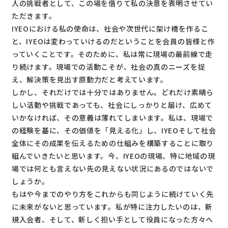
人の挑戦者として、この場を借りて私の決意を表明させてい
ただきます。
IYEOにおける私の使命は、社会や次世代に架け橋を作るこ
と、IYEOは変わっていけるのだということを会員の皆様と作
っていくことです。そのために、私は常に現場の最前線で走
り続けます。現場での活動こそが、社会の真のニーズを捉
え、解決策を見出す原動力だと考えています。
しかし、それだけでは十分ではありません。どれだけ素晴ら
しい活動や挑戦であっても、社会にしっかりと届け、広めて
いかなければ、その意義は薄れてしまいます。私は、現場で
の経験を基に、その価値を「見える化」し、IYEOそして社会
全体にその成果を伝えるための仕組みを構築することに取り
組んでいきたいと思います。今、IYEOの現場、特に地域の現
場では何とも言えない先の見えない状況にあるのではないで
しょうか。
もはや今までのやり方をこれからも同じように続けていく先
に未来がないと思っています。私が特に注力したいのは、新
規入会者、そして、新しく担い手として役員になった方々へ