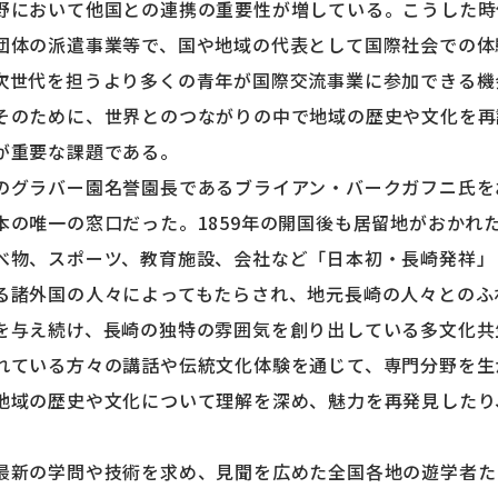
野において他国との連携の重要性が増している。こうした時
団体の派遣事業等で、国や地域の代表として国際社会での体
次世代を担うより多くの青年が国際交流事業に参加できる機
そのために、世界とのつながりの中で地域の歴史や文化を再
が重要な課題である。
グラバー園名誉園長であるブライアン・バークガフニ氏をお
本の唯一の窓口だった。1859年の開国後も居留地がおかれ
べ物、スポーツ、教育施設、会社など「日本初・長崎発祥」
る諸外国の人々によってもたらされ、地元長崎の人々とのふ
を与え続け、長崎の独特の雰囲気を創り出している多文化共
れている方々の講話や伝統文化体験を通じて、専門分野を生
地域の歴史や文化について理解を深め、魅力を再発見したり
最新の学問や技術を求め、見聞を広めた全国各地の遊学者た