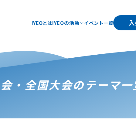
入
IYEOとは
IYEOの活動
イベント一覧
大会・全国大会のテーマ一