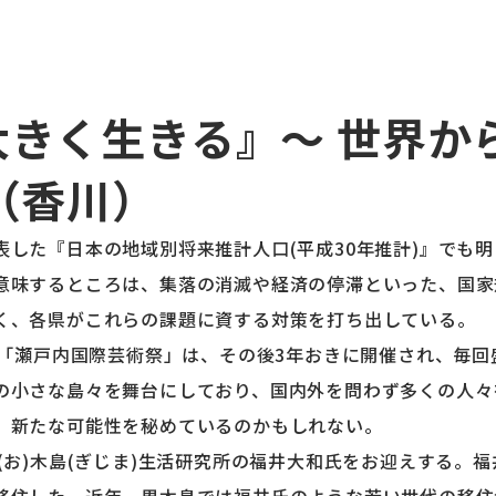
大きく生きる』～ 世界か
（香川）
表した『日本の地域別将来推計人口(平成30年推計)』でも
意味するところは、集落の消滅や経済の停滞といった、国家
く、各県がこれらの課題に資する対策を打ち出している。
た「瀬戸内国際芸術祭」は、その後3年おきに開催され、毎
の小さな島々を舞台にしており、国内外を問わず多くの人々
、新たな可能性を秘めているのかもしれない。
(お)木島(ぎじま)生活研究所の福井大和氏をお迎えする。