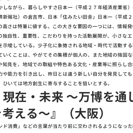
かしながら、暮らしやすさ日本一（平成２７年経済産業省）
済新報社）の倉吉市、日本「住みたい田舎」日本一（平成２
の高さは特筆に値する。この大きな要因の一つには、情報発
の独自性、重要性、こだわりを持った活動展開が、小さなエ
を示唆している。少子化に象徴される地域・時代で活動する
ていくことは、やがてその集積が個人の、また地域の強固な
や知見を、地域での取組や特色ある文化・産業等に照らし合
力や能力を引き出し、昨日とは違う新しい自分を発見しても
、ひいては地方創生に寄与することを狙いとする。
現在・未来 ～万博を通
を考える～』（大阪）
ンド消費」などの言葉が当たり前に交わされるようになった