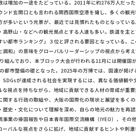
は増加の一途をたどっている。2011年に約276万人だった
ウンド玄関口とも言われる関西国際空港を擁し、多くの観光
方が多いという光景が、最近では見慣れたものとなっている
・高野山・などへの観光拠点とする人達も多い。鉄道を主と
すい都市ランキング」３位と評される要因となっている。こ
と調和』の意味をグローバルリーダーシップの視点から考え
取り組んでおり、本ブロック大会が行われる11月には開催国
阪の都市整備の礎となった。2025年の万博では、国連が掲げ
。SDGsが達成される社会を実現するには、異なる価値観や
ルな視点を持ちながら、地域に貢献できる人材の育成が重要
に関する行政の取組や、大阪の国際化の現状と展望を多くの
・歴史・文化について理解を深め、自らの地元の魅力を再認
流事業の帰国報告や日本青年国際交流機構（IYEO）、その
ローバルな視点をさらに拡げ、地域に貢献するヒントや刺激