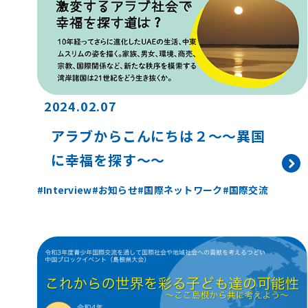
2024.02.07
アラブからこんにちは２〜～異国
に幸福を探す～〜
Interview
お知らせ
国際ネットワーク
国際交流