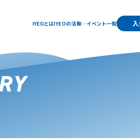
入
IYEOとは
IYEOの活動
イベント一覧
RY
覧