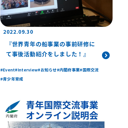
2022.09.30
『世界青年の船事業の事前研修に
て事後活動紹介をしました！』
Event
Interview
お知らせ
内閣府事業
国際交流
青少年育成