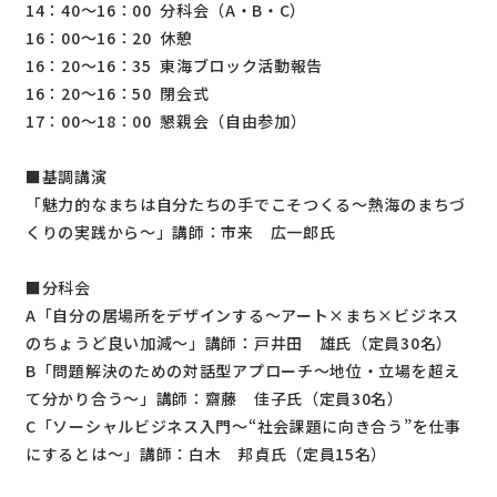
14：40～16：00 分科会（A・B・C）
16：00～16：20 休憩
16：20～16：35 東海ブロック活動報告
16：20～16：50 閉会式
17：00～18：00 懇親会（自由参加）
■基調講演
「魅力的なまちは自分たちの手でこそつくる〜熱海のまちづ
くりの実践から〜」講師：市来 広一郎氏
■分科会
A「自分の居場所をデザインする～アート×まち×ビジネス
のちょうど良い加減～」講師：戸井田 雄氏（定員30名）
B「問題解決のための対話型アプローチ〜地位・立場を超え
て分かり合う〜」講師：齋藤 佳子氏（定員30名）
C「ソーシャルビジネス入門～“社会課題に向き合う”を仕事
にするとは～」講師：白木 邦貞氏（定員15名）