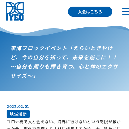
入会はこちら
東海ブロックイベント「えらいときやけ
ど、今の自分を知って、未来を描こに！！
～自分も周りも輝き育つ、心と体のエクサ
サイズ～」
2022.02.01
地域活動
コロナ禍で人と会えない、海外に行けないという制限が敷か
れた今、海外で活躍する人材に成長するため、今、私たちに