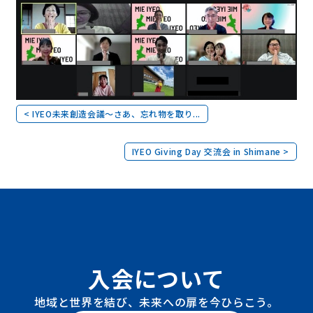
< IYEO未来創造会議～さあ、忘れ物を取り...
IYEO Giving Day 交流会 in Shimane >
入会について
地域と世界を結び、未来への扉を今ひらこう。