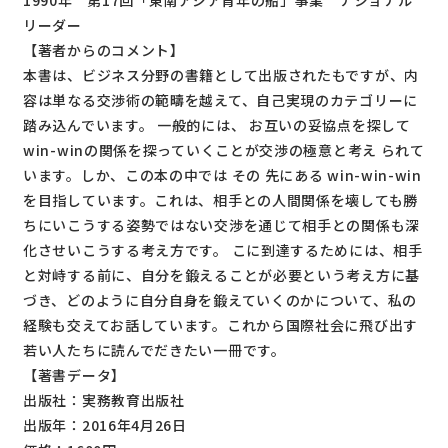
1990年 第17回「東南アジア青年の船」事業 ナショナル
リーダー
【著者からのコメント】
本書は、ビジネス分野の書籍として出版されたもですが、内
容は単なる交渉術の範疇を越えて、自己実現のカテゴリーに
踏み込んでいます。 一般的には、 お互いの妥協点を探して
win-winの関係を探っていくことが交渉の極意と考え られて
います。しか、この本の中では その 先にある win-win-win
を目指しています。これは、相手との人間関係を壊しても勝
ちにいこうする姿勢ではない交渉を通じて相手との関係も深
化させいこうする考え方です。 こに到達するためには、相手
と対峙する前に、自分を鍛えることが必要という考え方に基
づき、どのように自分自身を鍛えていくのかについて、私の
経験も交えてお話しています。これから国際社会に飛び出す
若い人たちに読んでだきたい一冊です。
【著書データ】
出版社：実務教育出版社
出版年：2016年4月26日