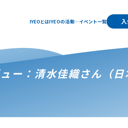
入
IYEOとは
IYEOの活動
イベント一覧
ビュー：清水佳織さん（日