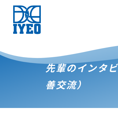
先輩のインタ
善交流）