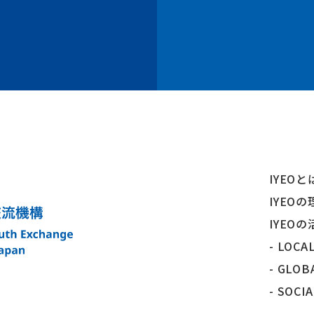
IYEOと
IYEOの
IYEOの
- LOCA
- GLOB
- SOCI