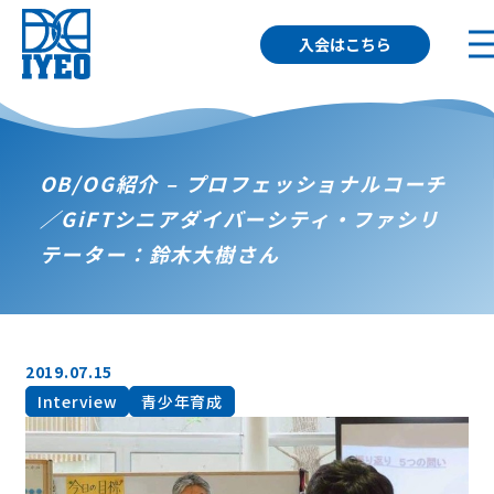
入会はこちら
OB/OG紹介 – プロフェッショナルコーチ
／GiFTシニアダイバーシティ・ファシリ
テーター：鈴木大樹さん
2019.07.15
Interview
青少年育成