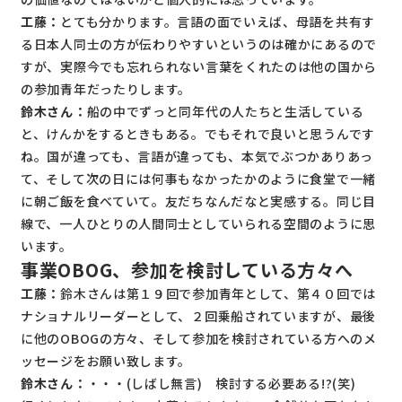
工藤：
とても分かります。言語の面でいえば、母語を共有す
る日本人同士の方が伝わりやすいというのは確かにあるので
すが、実際今でも忘れられない言葉をくれたのは他の国から
の参加青年だったりします。
鈴木さん：
船の中でずっと同年代の人たちと生活している
と、けんかをするときもある。でもそれで良いと思うんです
ね。国が違っても、言語が違っても、本気でぶつかありあっ
て、そして次の日には何事もなかったかのように食堂で一緒
に朝ご飯を食べていて。友だちなんだなと実感する。同じ目
線で、一人ひとりの人間同士としていられる空間のように思
います。
事業OBOG、参加を検討している方々へ
工藤：
鈴木さんは第１９回で参加青年として、第４０回では
ナショナルリーダーとして、２回乗船されていますが、最後
に他のOBOGの方々、そして参加を検討されている方へのメ
ッセージをお願い致します。
鈴木さん：
・・・(しばし無言) 検討する必要ある!?(笑)