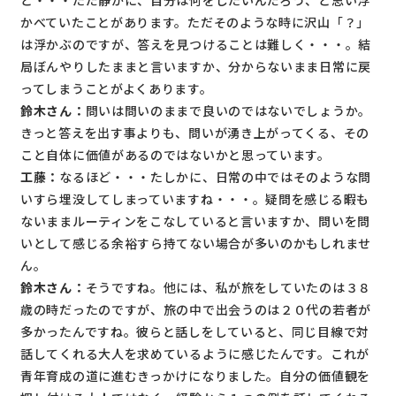
と・・・ただ静かに、自分は何をしたいんだろう、と思い浮
かべていたことがあります。ただそのような時に沢山「？」
は浮かぶのですが、答えを見つけることは難しく・・・。結
局ぼんやりしたままと言いますか、分からないまま日常に戻
ってしまうことがよくあります。
鈴木さん：
問いは問いのままで良いのではないでしょうか。
きっと答えを出す事よりも、問いが湧き上がってくる、その
こと自体に価値があるのではないかと思っています。
工藤：
なるほど・・・たしかに、日常の中ではそのような問
いすら埋没してしまっていますね・・・。疑問を感じる暇も
ないままルーティンをこなしていると言いますか、問いを問
いとして感じる余裕すら持てない場合が多いのかもしれませ
ん。
鈴木さん：
そうですね。他には、私が旅をしていたのは３８
歳の時だったのですが、旅の中で出会うのは２０代の若者が
多かったんですね。彼らと話しをしていると、同じ目線で対
話してくれる大人を求めているように感じたんです。これが
青年育成の道に進むきっかけになりました。自分の価値観を