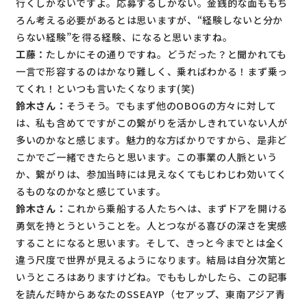
行くしかないですよ。応募するしかない。金銭的な面ももち
ろん考える必要があるとは思いますが、“経験しないと分か
らない経験”を得る経験、になると思いますね。
工藤：
たしかにその通りですね。どうだった？と聞かれても
一言で形容するのはかなり難しく、乗ればわかる！まず乗っ
てくれ！といつも言いたくなります(笑)
鈴木さん：
そうそう。でもまず他のOBOGの方々に対して
は、私も含めてですがこの繋がりを活かしきれていない人が
多いのかなと感じます。魅力的な方ばかりですから、是非ど
こかでご一緒できたらと思います。この事業の人脈という
か、繋がりは、参加当時には見えなくてもじわじわ効いてく
るものなのかなと感じています。
鈴木さん：
これから乗船する人たちへは、まずドアを開ける
勇気を持とうということを。人とつながる喜びの深さを実感
することになると思います。そして、きっと今までとは全く
違う尺度で世界が見えるようになります。結局は自分次第と
いうところはありますけどね。でももしかしたら、この記事
を読んだ時からあなたのSSEAYP（セアップ、東南アジア青