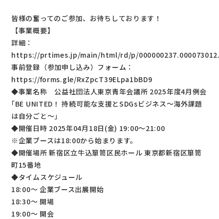
皆様の奮ってのご参加、お待ちしております！
【事業概要】
詳細：
https://prtimes.jp/main/html/rd/p/000000237.000073012
事前登録（参加申し込み）フォーム：
https://forms.gle/RxZpcT39ELpa1bBD9
◆事業名称 公益社団法人東京青年会議所 2025年度4月例会
｢BE UNITED！ 持続可能な支援とSDGsビジネス～海外課題
は自分ごと～｣
◆開催日時 2025年04月18日(金) 19:00～21:00
※企業ブースは18:00から始まります。
◆開催場所 新宿区立牛込箪笥区民ホール 東京都新宿区箪笥
町15番地
◆タイムスケジュール
18:00～ 企業ブース出展開始
18:30～ 開場
19:00～ 開会