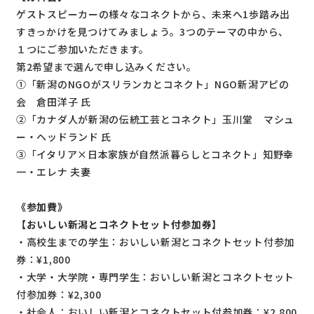
ゲストスピーカーの様々なコネクトから、未来へ1歩踏み出
すきっかけを見つけてみましょう。3つのテーマの中から、
１つにご参加いただきます。
第2希望まで選んで申し込みください。
①「新潟のNGOがスリランカとコネクト」NGO新潟アピの
会 倉田洋子 氏
②「カナダ人が新潟の伝統工芸とコネクト」玉川堂 マシュ
ー・ヘッドランド 氏
③「イタリア×日本家族が自然派暮らしとコネクト」知野幸
一・エレナ 夫妻
《参加費》
【おいしい新潟とコネクトセット付参加券】
・高校生までの学生：おいしい新潟とコネクトセット付参加
券：¥1,800
・大学・大学院・専門学生：おいしい新潟とコネクトセット
付参加券：¥2,300
・社会人：おいしい新潟とコネクトセット付参加券：¥2,800